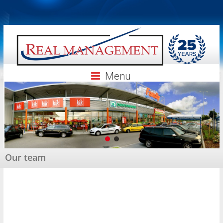
Skip
to
content
Menu
Our team