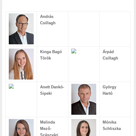
András
Csillagh
Kinga
Bagó
Árpád
Török
Csillagh
Anett Dankó-
György
Sipeki
Hartó
Melinda
Mónika
Mező-
Schliszka
Szászvári