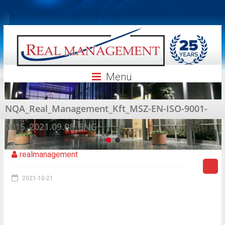
Skip
to
content
Menü
NQA_Real_Management_Kft_MSZ-EN-ISO-9001-
2015_2021.09.08_ENG
realmanagement
2021-10-21