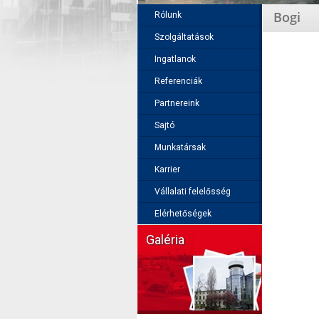
Bogi
Rólunk
Szolgáltatások
Ingatlanok
Referenciák
Partnereink
Sajtó
Munkatársak
Karrier
Vállalati felelősség
Elérhetőségek
Galéria