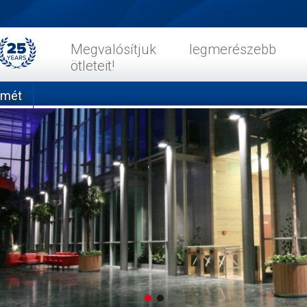
Megvalósítjuk legmerészebb
ötleteit!
emét