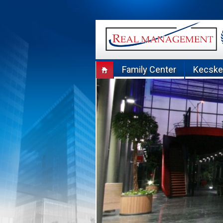
Skip
to
content
Family Center
Kecsk