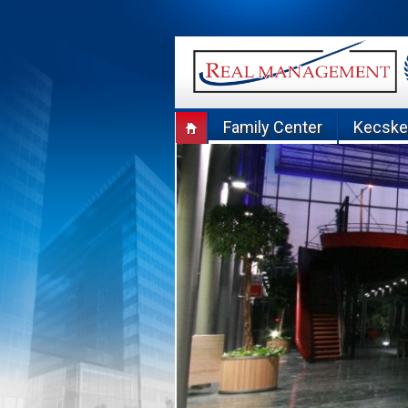
Skip
to
content
Family Center
Kecsk