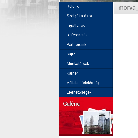
morva_
Rólunk
Szolgáltatások
Ingatlanok
Referenciák
Partnereink
Sajtó
Munkatársak
Karrier
Vállalati felelősség
Elérhetőségek
Galéria