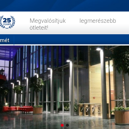
Megvalósítjuk legmerészebb
ötleteit!
emét