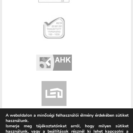
A weboldalon a minőségi felhasználói élmény érdekében sütiket
használunk.
© 2021 www.rm.hu
Ismerje meg tájékoztatónkat arról, hogy milyen sütiket
|
|
Jogi nyilatkozat
Adatkezelési tájékoztató
használunk, vagy a
beállítások
résznél ki lehet kapcsolni a