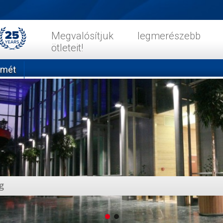
Megvalósítjuk legmerészebb
ötleteit!
emét
g