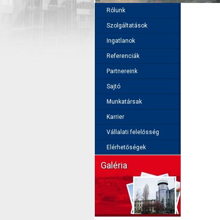
Rólunk
Szolgáltatások
Ingatlanok
Referenciák
Partnereink
Sajtó
Munkatársak
Karrier
Vállalati felelősség
Elérhetőségek
Galéria